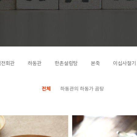
역전회관
하동관
한촌설렁탕
본죽
이십사절기
전체
하동관의 하동가 곰탕