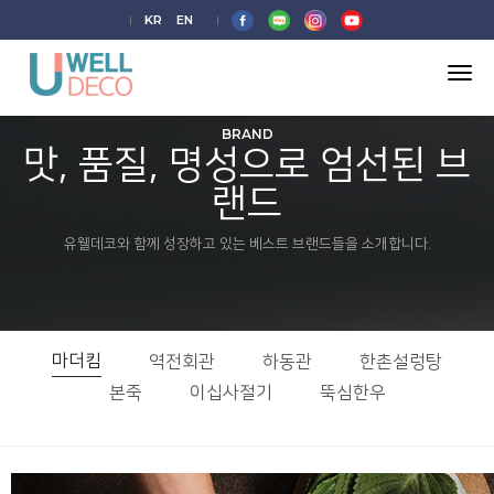
KR
EN
tog
nav
BRAND
맛, 품질, 명성으로 엄선된 브
랜드
유웰데코와 함께 성장하고 있는 베스트 브랜드들을 소개합니다.
마더킴
역전회관
하동관
한촌설렁탕
본죽
이십사절기
뚝심한우